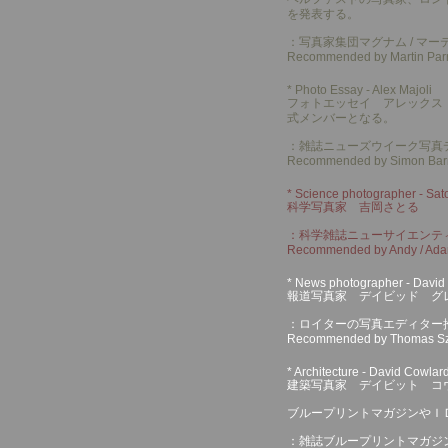
を発表する。
：写真家集団マグナム / マ
Recommended by Martin Par
* Photo Essay - Alex Majoli
フォトエッセイ アレックス マ
式メンバーとなる。
：雑誌ニューズウイーク写真
Recommended by Simon Barne
*
Science photographer - Sat
科学写真家 吉岡さとる
：科学雑誌ニューサイエンテ
Recommended by Andy / Adam G
* News photographer - David
報道写真家 デイビッド グレ
：ロイターの写真エディター
Recommended by Thomas Szluk
* Architecture - David Cowlar
建築写真家 デイビット コ
ブループリントマガジンやＩ
：雑誌ブループリントマガジ