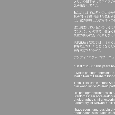
メリカや日本そしてスイスの
設を撮影してきた。
私はこれまでに多くの大掛か
夜を問わず撮り続けた色彩を
は、彼の体得した被写体への
彼は調査しているかのように
ではなく、その場で一番深く
装置の傍らにあって最もひっ
現代素粒子物理学は、うまく
解を広げていくことになるだ
話を続けているのだ。
アンディ / アダム. ゴフ、
* Best of 2008 : This year's h
" Which photographers made 
Martin Parr to Elizabeth Bion
'I think I first came across S
black-and-white Polaroid portra
His photographic interest in p
Stanford Linear Accelerator) 
photographed similar experi
Laboratory for Network Collisi
I have seen numerous big phy
about Satoru's saturated colou