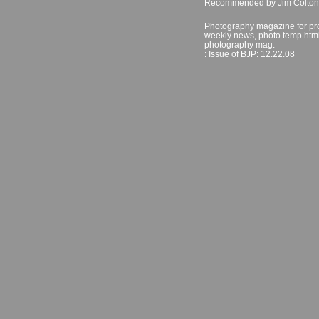
Recommended by Jim Colton, p
Photography magazine for pro
weekly news, photo temp.htmls
photography mag.
: Issue of BJP: 12.22.08