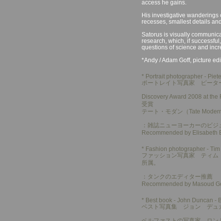
access he gains.
His investigative wanderings 
recesses, smallest details an
Satorus is visually communica
research, which, if successfu
questions of science and incr
*Andy / Adam Goff, picture edi
* Portrait photographer - Pie
ポートレイト写真家 ピータ
Discovery Award 2008 a
受賞
テート・モダン（Tate Modern）美
：雑誌ニューヨーカーのビジ
Recommended by Elisabeth Bio
* Fashion photographer - Tim
ファッション写真家 ティム ウオカー / T
所属。
：タンクのエディター推薦
Recommended by Masoud Gols
* Best book - John Duncan - 
ベスト写真集 ジョン デュカン /
ベルファストの写真家、ロンド